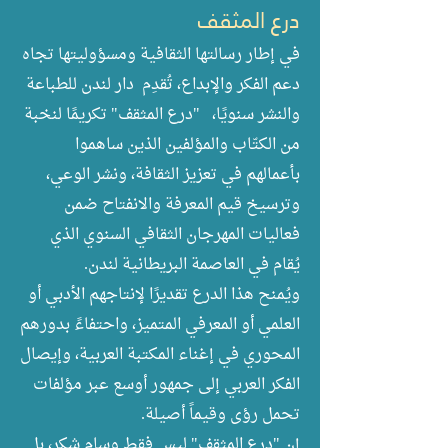
درع المثقف
في إطار رسالتها الثقافية ومسؤوليتها تجاه
دعم الفكر والإبداع، تُقدِم دار لندن للطباعة
والنشر سنويًا، "درع المثقف" تكريمًا لنخبة
من الكتّاب والمؤلفين الذين ساهموا
بأعمالهم في تعزيز الثقافة، ونشر الوعي،
وترسيخ قيم المعرفة والانفتاح ضمن
فعاليات المهرجان الثقافي السنوي الذي
يُقام في العاصمة البريطانية لندن
.
ويُمنح هذا الدرع تقديرًا لإنتاجهم الأدبي أو
العلمي أو المعرفي المتميز، واحتفاءً بدورهم
المحوري في إغناء المكتبة العربية، وإيصال
الفكر العربي إلى جمهور أوسع عبر مؤلفات
تحمل رؤى وقيماً أصيلة.
إن "درع المثقف" ليس فقط وسام شكر، بل