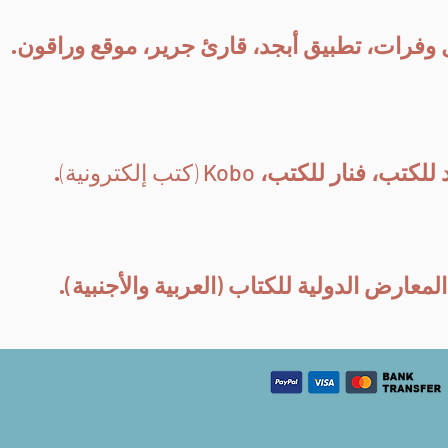
 وفرات، تطبيق أبجد، قارئ جرير، موقع وراقون.
لكتب، فنار للكتب،
Kobo
(كتب إلكترونية)
.
(
العربية والأجنبية
)
‭ .‭