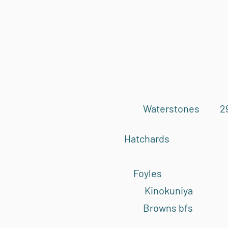
Waterstones
2
Hatchards
Kinokun
Browns bfs