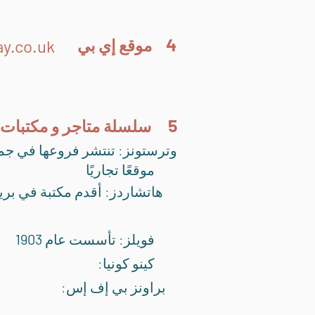
4
موقع إي بي
y.co.uk
5
سلسلة‭ ‬متاجر‭ ‬و‭ ‬مكتبات‭ ‬اجنبية
وترستونز: تنتشر فروعها في جميع
موقعًا تجاريًا ‭
هاتشاردز: أقدم مكتبة في بر
1903
‬ فويلز: تأسست عام
‭
:كينو كونيا
:براونز بي إف إس