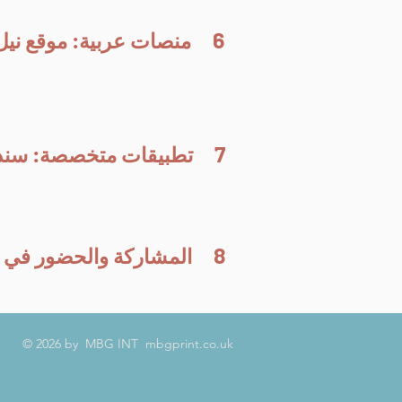
6
منصات عربية: موقع نيل
7
تطبيقات متخصصة: سند ل
8
المشاركة‭ ‬والحضور في‭ ‬المعارض‭ ‬الدولية ‬للكتاب
© 2026 by MBG INT mbgprint.co.uk