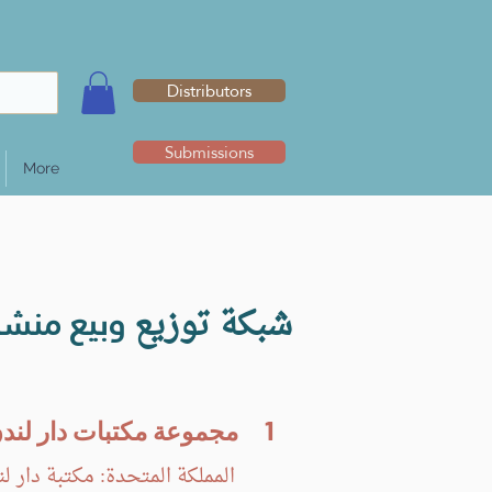
Distributors
Submissions
More
‭ ‬وبيع‭ ‬منشورات‭ ‬دار‭ ‬لندن‭ ‬للطباعة‭ ‬والنشر‭ ‬
شبكة‭ ‬توزيع
1
مجموعة مكتبات دار لندن
المملكة المتحدة: مكتبة دار لن