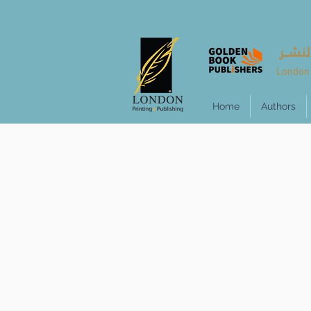
لنشــر
London 
Home
Authors