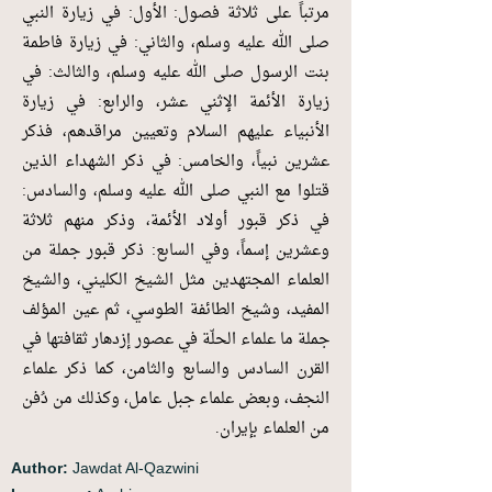
مرتباً على ثلاثة فصول: الأول: في زيارة النبي
صلى الله عليه وسلم، والثاني: في زيارة فاطمة
بنت الرسول صلى الله عليه وسلم، والثالث: في
زيارة الأئمة الإثني عشر، والرابع: في زيارة
الأنبياء عليهم السلام وتعيين مراقدهم، فذكر
عشرين نبياً، والخامس: في ذكر الشهداء الذين
قتلوا مع النبي صلى الله عليه وسلم، والسادس:
في ذكر قبور أولاد الأئمة، وذكر منهم ثلاثة
وعشرين إسماً، وفي السابع: ذكر قبور جملة من
العلماء المجتهدين مثل الشيخ الكليني، والشيخ
المفيد، وشيخ الطائفة الطوسي، ثم عين المؤلف
جملة ما علماء الحلّة في عصور إزدهار ثقافتها في
القرن السادس والسابع والثامن، كما ذكر علماء
النجف، وبعض علماء جبل عامل، وكذلك من دُفن
من العلماء بإيران.
Author:
Jawdat Al-Qazwini