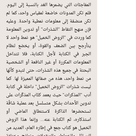
المفاجئات التي يضمرها الغد بالنسبة إلى اليوم.
فلم تكن المدونات خاضعة لمقياس واحد، كما لم
تكن منضمّة إلى معلومات نمطية واحدة. وعليه
فإن منهج التقاط "الشذرات" أو تدوين المعلومة
كما وردت في "الروض الخميل" هو نمط واحد لا
يتأرجح بين الضعف والقوة، أو يخضع لنظام
الجبر في الكتابة لأجل الكتابة، فلا تتداخل
المعلومات المكررة أو غير النافعة أو الشخصية
البحتة في جميع هذه الشذرات، حتى لتبدو كأنّها
من نمط واحد، هذه من صفاتها المميزة لها. كما
ليست شذرات "الروض الخميل" داخلة في كتابة
أدب "المذكرات" حيث يعمد كتّاب المذكّرات على
تدوين الأحداث بشكل متسلسل بعد عملية شاقّة
تستحضرها الذاكرة لاستنطاق الماضي أو
استذكاره، ثم الكتابة عنه... وإنما هذا الروض
الخميل هو كتاب جمع في إطاره العام، العديد من