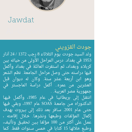
Jawdat
Al-Qazwini
جودت القزويني
ولد السيد جودت يوم الثلاثاء 8 رجب 1372 / 24 آذار
1953 في بغداد. درس المراحل الأولى من حياته بين
كربلاء وبغداد، ثم استقرت العائلة في بغداد وأكمل
فيها دراسته حتى وصل مراحل الجامعة. نظم الشعر
وهو ابن أربعة عشر سنة. وكان له ديوان قبل
العشرين من عمره.. أكمل دراسة الماجستر في
جمهورية مصر العربية. .
انتقـل إلى بريطانيـا في عام 1985، وأكمـل فيهـا
الدكتـوراه مـن جامعـة SOAS عام 1997، وبقـي فيها
حتـى عـام 2001. سـافر بعد ذلك إلى بـيروت بهدف
إكمال المؤلفـات وطبعهـا ونشرهـا. خـلال إقامته ،
عمـل على أكثر مـن 100 مؤلفـا بـين تحقيـق وتأليف،
وطبـع خلالهـا 15 كتابا في خمس سـنوات فقط. كـما