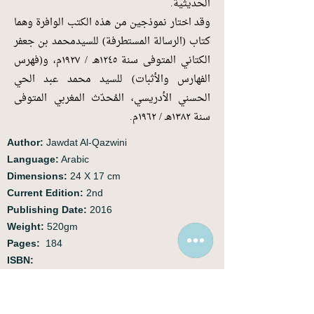
الحديثية.
وقد اختار نموذجين من هذه الكتب الوافرة وهما
كتاب (الرسالة المستطرفة) للسيدمحمد بن جعفر
الكتاني المتوفى سنة ١٢٤٥هـ / ١٩٢٧م، و(فهرس
الفهارس والأثبات) للسيد محمد عبد الحي
الحسني الأدريسي، المُحدّث المغربي المتوفى
سنة ١٣٨٢هـ / ١٩٦٢م.
Author:
Jawdat Al-Qazwini
Language:
Arabic
Dimensions:
24 X 17 cm
Current Edition:
2nd
Publishing Date:
2016
Weight:
520gm
Pages:
184
ISBN:
Price:
£9.90