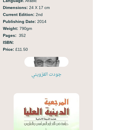
Language:
Arabic
Dimensions:
24 X 17 cm
Current Edition:
2nd
Publishing Date:
2014
Weight:
790gm
Pages:
352
ISBN:
Price:
£11.50
جودت القزويني