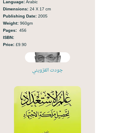
Language:
Arabic
Dimensions:
24 X 17 cm
Publishing Date:
2005
Weight:
960gm
Pages:
456
ISBN:
Price:
£9.90
جودت القزويني