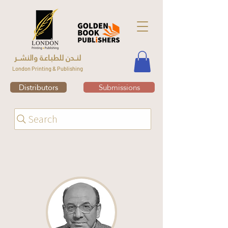
لنــدن للطبـاعـة والنشــر
London Printing & Publishing
Distributors
Submissions
Search