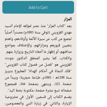
Add to Cart
المزار
يعد "كتاب المزار" منذ عصر لمؤلفه الإمام السيد
مهدي القزويني (توفي سنة 1883م) مصدراً أصلياً
لجميع من كتب عن سيرة الأئمة وأولادهم، واهتم
بتعيين قبورهم ومزاراتهم، والإختلاف بمواضع
مدافنهم، أو إظهار ما أخفاه التاريخ وزوارة عنهم.
والكتاب، كما يشير المحقق الدكتور جودت
القزويني هو "فصل من فصول كتاب القزويني"
"فلك النجاة في أحكام الهداة" المطبوع بتبريز
سنة 1298هـ / 1881م، طباعة حجرية؛ ويبدأ من
صفحة 325، وينتهي بصفحة 344، فمجموع
صفحاته تسع عشرة صفحة، مكتوبة بخط اليد".
يقسم الكتاب إلى قسمين: الأول: في مشروعية
الزيارة، والثاني: في زيارة النبي والمعصومين،