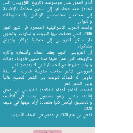
أدام العمـل على موسـوعته (تاريـخ القزوينـي) التي
تجـاوز عـدد مجلداتهـا إلى سـتين مجلـداً، بالإضافة
إلى مجلديـن مخصصـين للوثائـق والمخطوطـات
والنـوادر.
وق
عـت الحرب الإسرائيليـة المدمـرة في شـهر تموز
2006، التـي قصفـت فيها البيـوت والبنايـات، وتحـول
دار سـكن القزوينـي إلى حجارة وركام وأوراق
متناثـرة،
أن القزوينـي أفجـع بفقد أعماله وأشـعاره وآثاره
وتاريخه، التـي عمل عليها مدة سـنين طويلـة، وتراث
ونوادر وغيرها من الخسـائر التي لا يعوضها ثمن.
القزوينـي شاعر صاحب مدرسة شعرية، له عدة
داوين. له قصائد تنوعت بين الشعر الفصيح غالباً
وبين الشعر الحر.
انطـوت أواخر أعوام الدكتـور القزويني في محل
إقامته بلندن، وهو مشـغول بعمله في التأليف
والتحقيـق، ليكمل كتبا متعددة أراد طبعها في صيف
2020.
توفي في عام 2020 م ودفن في النجف الأشرف.