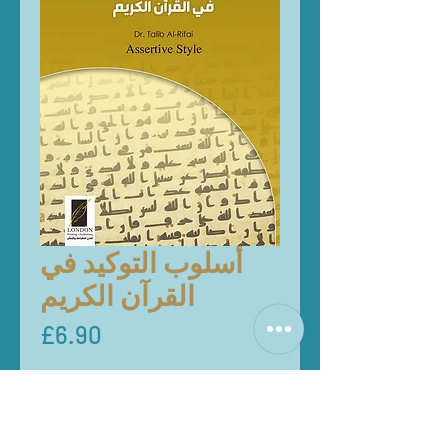
أسلوب التوكيد في
Price
£6.90
Quantity
*