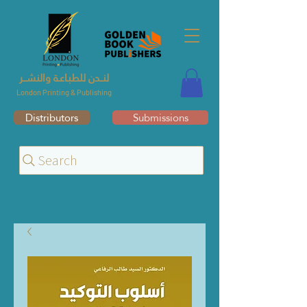
لنــدن للطبـاعـة والنشــر
London Printing & Publishing
Distributors
Submissions
Search