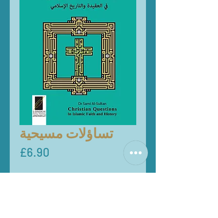
تساؤلات مسيحية
Price
£6.90
Quantity
*