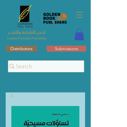
لنــدن للطبـاعـة والنشــر
London Printing & Publishing
Distributors
Submissions
Search