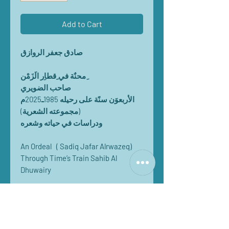
Add to Cart
صادق جعفر الروازق
ِمحنٌة في ِقطاِر الَزَمْن
صاحب الضويري
الأربعوَن سنًة على رحيله 1985ـ2025م
(مجموعته الشعرية)
ودراسات في حياته وشعره
(Sadiq Jafar Alrwazeq ) An Ordeal
Through Time’s Train Sahib Al
Dhuwairy
ويبقى (صاحب الضويري) الشاعر
العراقي الراحل، خالداً في وجدان
الناس، بعد أن تَرجَم مشاعرهم
وأحاسيسهم بصورٍ دقيقة بليغة تلامس