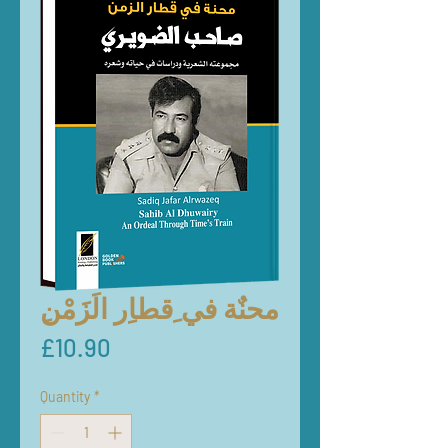
ِمحنٌة في ِقطاِر الَزَمْن
Price
£10.90
Quantity
*