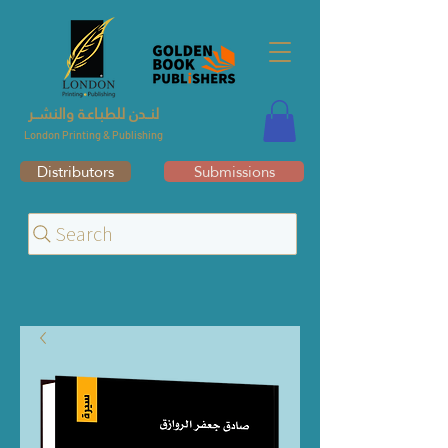
لنــدن للطبـاعـة والنشــر
London Printing & Publishing
Distributors
Submissions
Search