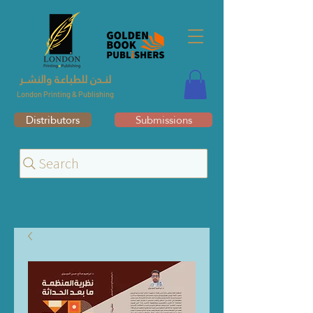
لنــدن للطبـاعـة والنشــر
London Printing & Publishing
Distributors
Submissions
Search