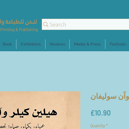
لنــدن للطبـاعـة وا
Search
Printing & Publishing
Book
Exhibitions
Reviews
Media & Press
Festivals
وآن سوليفان
Price
£10.90
Quantity
*