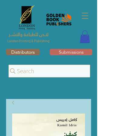
لنــدن للطبـاعـة والنشــر
London Printing & Publishing
Distributors
Submissions
Search