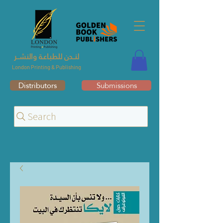
لنــدن للطبـاعـة والنشــر
London Printing & Publishing
Distributors
Submissions
Search