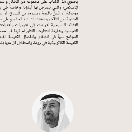
يحتوي هذا الكتاب على مجموعة من الأفكار والتسا
الإسلامي، والتي يتعرض لها أبناؤنا، وخاصة في 
موثوقة، أو تُنقل ناقصة ومبتورة من السياق، أو تع
المقارنة بين الأفكار والمعتقدات عند الجانبين، في 
العقائد المسيحية تعرضت إلى تغييرات وتعديلات
التجسيد وعقيدة التثليث، اللتان لم تَرِدا في م
المجامع سبباً في انشقاق وانفصال الكنيسة القب
الكنيسة الكاثوليكية في روما، واستقلال كل منها بش