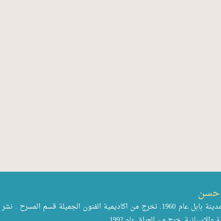
حسن
ولد في مدينة بابل عام 1960. تخرج من اكاديمية الفنون الجميلة قسم ا
 والاسبانية. خرج من العراق عام 1992 .