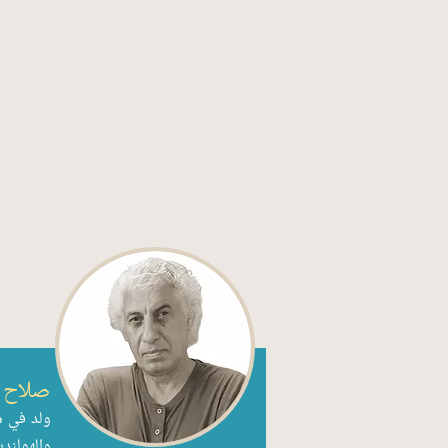
صلاح 
والهولندية