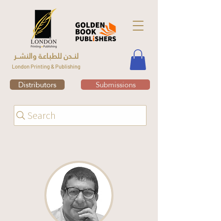
لنــدن للطبـاعـة والنشــر
London Printing & Publishing
Distributors
Submissions
Search