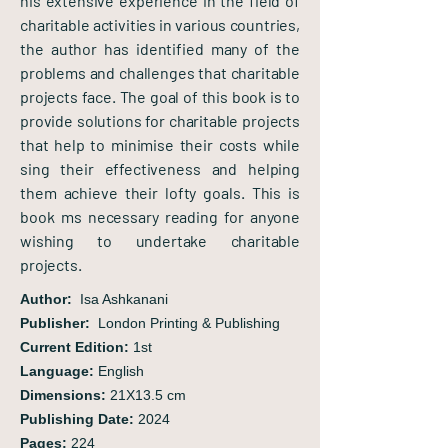
his extensive experience in the field of
charitable activities in various countries,
the author has identified many of the
problems and challenges that charitable
projects face. The goal of this book is to
provide solutions for charitable projects
that help to minimise their costs while
sing their effectiveness and helping
them achieve their lofty goals. This is
book ms necessary reading for anyone
wishing to undertake charitable
projects.
Author:
‭ ‬Isa Ashkanani
Publisher:
London Printing & Publishing
Current Edition:
1st
Language:
English
Dimensions:
21X13.5 cm
Publishing Date:
2024
Pages:
224