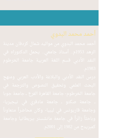
أحمد محمد البدوي
أحمد محمد البدوي من مواليد شمال كردفان مدينة
الرهد 1953م.. أستاذ جامعي.. يحمل الدكتوراه في
النقد الأدبي قسم اللغة العربية جامعة الخرطوم
1983م.
درس النقد الأدبي والبلاغة والأدب العربي ومنهج
البحث العلمي وتحقيق النصوص والترجمة في
جامعة الخرطوم- جامعة القاهرة الفرع ــ جامعة جوبا
ــ جامعة صكتو ــ جامعة مادقري في نيجيريا-
وجامعة قاريونس في ليبيا- وكان محاضراً متعاوناً
وباحثاً زائراً في جامعة مانشستر ببريطانيا وجامعة
كمبريدج من 1982 إلى 2001م.