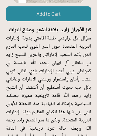
Add to Cart
كنز الأجيال زايــد بلاغة الشعر وعشق التراث
سؤال ظل يراودني طيلة اقامتي بدولة الإمارات
العربية المتحدة حول السر القوي للحب العارم
الذي يكنه الشعب الإماراتي والعربي للشيخ زايد
بن سلطان آل نهيان رحمه الله. بالنسبة لي
كمواطن عربي أعتبر الإمارات بلدي الثاني كوني
عشت بأمان واستقرار ورعتني الامارات وعائلتي
بكل حب بحيث أستطيع أن أكتشف أن الشيخ
زايد رحمه الله قامة تاريخية مميزة بحنكته
السياسية وإمكاناته القيادية منذ اللحظة الأولى
التي بنى فيها هذا الكيان العظيم دولة الإمارات
العربية المتحدة. ولكن ما ميز الشيخ زايد رحمه
الله وجعله حالة تفرد تاريخية في القادة