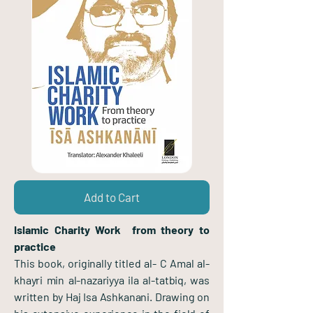
Add to Cart
Islamic Charity Work from theory to
practice
This book, originally titled al- C Amal al-
khayri min al-nazariyya ila al-tatbiq, was
written by Haj Isa Ashkanani. Drawing on