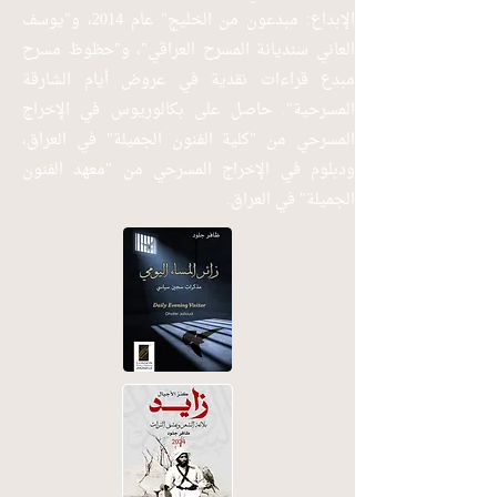
الإبداع: مبدعون من الخليج" عام 2014، و"يوسف
العاني سنديانة المسرح العراقي"، و"حظوظ مسرح
مبدع قراءات نقدية في عروض أيام الشارقة
المسرحية". حاصل على بكالوريوس في الإخراج
المسرحي من "كلية الفنون الجميلة" في العراق،
ودبلوم في الإخراج المسرحي من "معهد الفنون
الجميلة" في العراق.