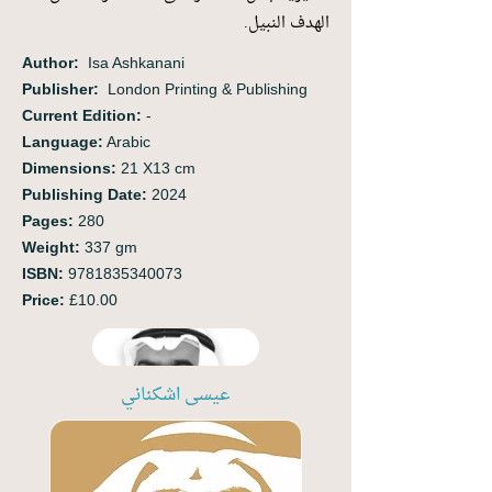
الهدف النبيل.
Author:
‭ ‬Isa Ashkanani
Publisher:
London Printing & Publishing
Current Edition:
-
Language:
Arabic
Dimensions:
21 X13 cm
Publishing Date:
2024
Pages:
280
Weight:
337 gm
ISBN:
9781835340073
Price:
£10.00
عيسى اشكناني