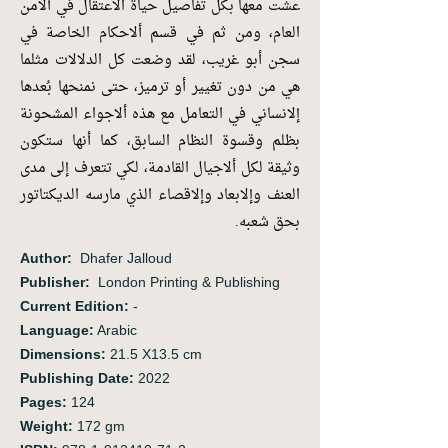
‬بحق‭ ‬شعبه‭. ‬
Author:
‭ ‬Dhafer Jalloud
Publisher:
London Printing & Publishing
Current Edition:
-
Language:
Arabic
Dimensions:
21.5 X13.5 cm
Publishing Date:
2022
Pages:
124
Weight:
172 gm