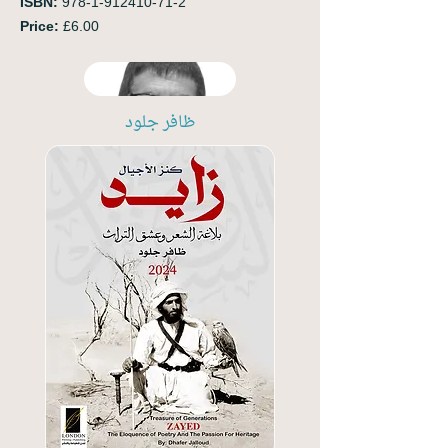
ISBN:
978-1-912410-71-2
Price:
£6.00
ظافر جلود