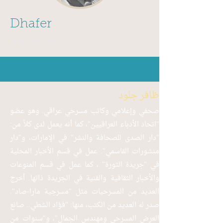
Dhafer
Jalloud
ظافر جلود
صحفي وإعلامي وكاتب مسرحي عراقي. وهو عضو
"اتحاد الأدباء العراقيين"، كما أنه يعمل لدى كلاً من:
"دار الصدى للصحافة والنشر" في الإمارات، و"دار
منشورات القاسمي". عمل في قسم الأخبار المحلية
في "جريدة الثورة" ، كما عمل في قسم المنوعات
والأخبار الثقافية والفنية في الجريدة ذاتها. أخرج
العديد من المسرحيات مثل "مسرجية مارا-صاد".
صدر له العديد من الكتب، منها: "فؤاد الشطي.. صانع
العرض المسرحي ومهندس الجمال"، و"سنوات من