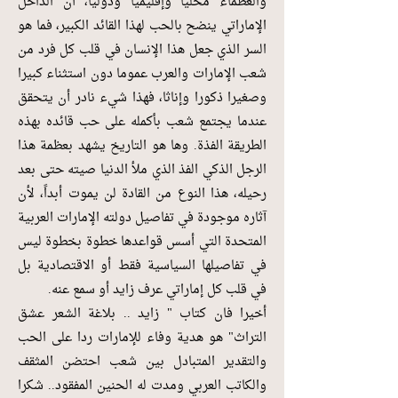
والعظماء محلياً وإقليمياً ودولياً، أن الداخل
الإماراتي ينضح بالحب لهذا القائد الكبير، فما هو
السر الذي جعل هذا الإنسان في قلب كل فرد من
شعب الإمارات والعرب عموما دون استثناء كبيرا
وصغيرا ذكورا وإناثا، فهذا شيء نادر أن يتحقق
عندما يجتمع شعب بأكمله على حب قائده بهذه
الطريقة الفذة. وها هو التاريخ يشهد بعظمة هذا
الرجل الذكي الفذ الذي ملأ الدنيا صيته حتى بعد
رحيله، هذا النوع من القادة لن يموت أبداً، لأن
آثاره موجودة في تفاصيل دولته الإمارات العربية
المتحدة التي أسس قواعدها خطوة بخطوة ليس
في تفاصيلها السياسية فقط أو الاقتصادية بل
في قلب كل إماراتي عرف زايد أو سمع عنه.
أخيرا فان كتاب " زايد .. بلاغة الشعر عشق
التراث" هو هدية وفاء للإمارات ردا على الحب
والتقدير المتبادل بين شعب احتضن المثقف
والكاتب العربي ومدت له الحنين المفقود.. شكرا