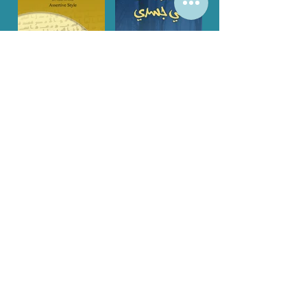
قبر يركض في
أسلوب التوكيد
جسدي
أوروبا المنعطف
شواطئ السلام
الكبير