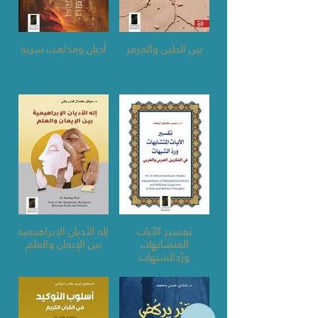
بين الطين والمرمر
أديان ومذاهب سرية
تفسير الآيات
إله الأديان الإبراهيمية
المتشابهات
بين الإيمان والعلم
ورّدالشبهات