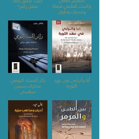
التعليم العالي
كيف: تحقق نجاحاً
والبحث العلمي قضايا
بعقل راجح؟
وتحديات وحلول
أنا وأترابي في عهد
زائر المساء اليومي
الثورة
مذكرات سجين
سياسي