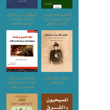
المعجم الموضوعي
البهائيّون في العراق
للقرآن تفصيل آيات
فضاءات هامشية
القرآن الحكيم
ويوتوبيا عالمية
هيلين كيلر وآن
البغاء السري في
سوليفان
بغداد ؛ سسيولوجية
الجسد من تصور
الذات إلى الظاهرة