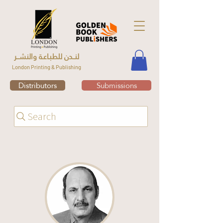
لنــدن للطبـاعـة والنشــر
London Printing & Publishing
Distributors
Submissions
Search