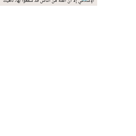
الإسلامي إلا أن القلة من الناس قد سمعوا بها، ناهيك
عن معرفة معتقداتها وتقاليدها. لذلك رأيت من
المفيد تقديم هذه الدراسة الموجزة عن طبيعة هذه
الفرقة وتاريخها وتأثيرها تكون أساساً لدراسات أوسع
وأشمل يقوم بها الباحثون والمختصون.
Author:
Jaffar Hadi Hassan
Current Edition:
4th
Language:
Arabic
Dimensions:
21 X 14.8 cm
Publishing Date:
2015
Pages:
192
Weight:
252 gm
ISBN:
978-0-9934645-1-5
د. جعفر هادي حسن