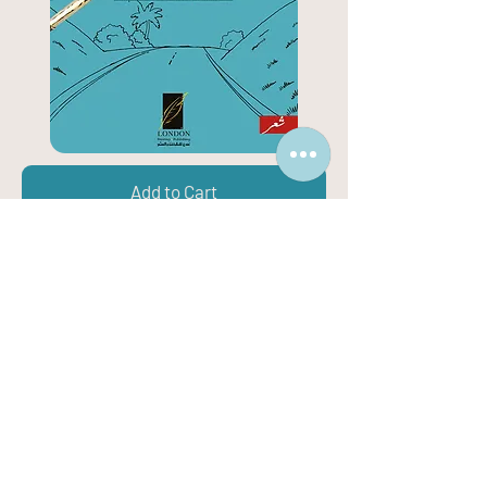
Add to Cart
مع الرسول سبيلا
لو نظرنا الى الشعر الع
ربي ومساهمة العنصر النسوي
فيه، فإن تلك المساهمة تبقى محدودة، وإذا ضيقنا
المساحة أكثر، وبحثنا عن الشعر العراقي في بلدان
الاغتراب، او الشعر العراقي المغترب والملتزم عقائديا
ووطنيا فإن الاعداد تقل جدا بل تندر، خاصة اذا
اضفت الى ان تلك الشاعرة ملتزمة ببحور الخليل
وعمود الشعر، في زمن سيطرت فيه موجة الحداثة