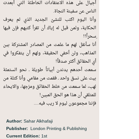
أجيال على هذه الاعتقادات الخاطئة التي أبعدت
الناس عن سفينة النجاة.
وأنا اليوم اكتب للنشئ الجديد الذي لم يعرف
الحكاية، ولمن قيل له إياك أن تقرأ كتبهم فإن فيها
ِسحراً!!
أنا سأنقل لهم ما علمت من المصادر المشتركة بين
المذاهب، ولن أخفي الحقيقة، ولهم أن يتفكروا في
أي الحقائق أكثر صدقاً!
سمعت أحدهم يدندن أبياتاً طويلة ـ نحو الستمئة
بيت على نسق واحد ـ فقمت من مقامي وأنا كتلة من
لهب، لما سمعت من خلط الحقائق ومزجها، والايحاء
للمتلقي أن هذا هو الحق المبين!
فإننا مجموعون ليوم لا ريب فيه....
Author:
Sahar Alkhafaji
Publisher:
London Printing & Publishing
Current Edition:
1st