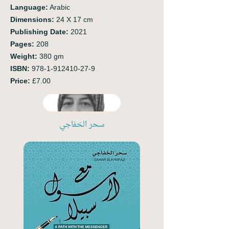
Language:
Arabic
Dimensions:
24 X 17 cm
Publishing Date:
2021
Pages:
208
Weight:
380
gm
ISBN:
978-1-912410-27-9
Price:
£7.00
سحر الخفاجي