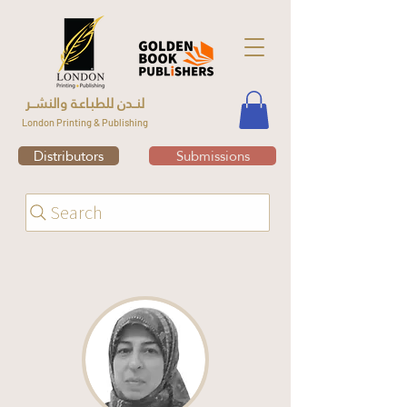
لنــدن للطبـاعـة والنشــر
London Printing & Publishing
Distributors
Submissions
Search